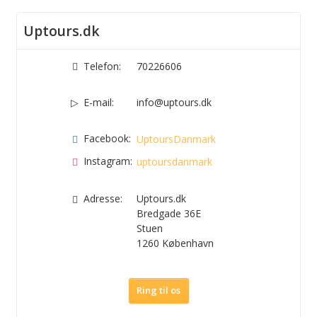
Uptours.dk
Telefon:
70226606
E-mail:
info@uptours.dk
Facebook:
UptoursDanmark
Instagram:
uptoursdanmark
Adresse:
Uptours.dk
Bredgade 36E
Stuen
1260
København
Ring til os