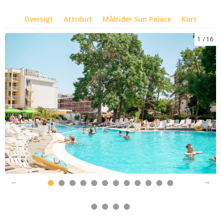
Oversigt
Attribut
Måltider Sun Palace
Kort
1
16