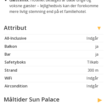
Gæstemix:
Hotellet besøges af både unge og
voksne gæster – lejlighedsvis kan der forekomme
mere livlig stemning end på et familiehotel.
Attribut
All-Inclusive
Indgår
Balkon
ja
Bar
ja
Safetyboks
Tilkøb
Strand
300 m
WiFi
Indgår
Aircondition
Indgår
Måltider Sun Palace