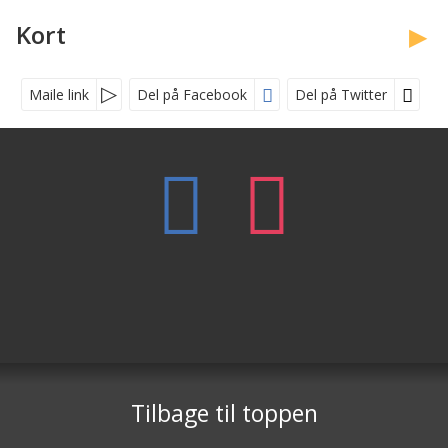
Kort
Maile link
Del på Facebook
Del på Twitter
Uptours.dk
Bredgade 36E
Stuen
1260
København
Tilbage til toppen
Telefon
70226606